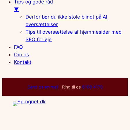
Tips og gode råd
▼
Derfor bør du ikke stole blindt på AI
oversættelser
Tips til oversættelse af hjemmesider med
SEO for øje
FAQ
Om os
Kontakt
Spring
Send os en mail
| Ring til os
6168 4170
til
indhold