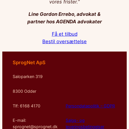
vores frister.
“
Line Gordon Errebo, advokat &
partner hos AGENDA advokater
Få et tilbud
Bestil oversættelse
SprogNet ApS
Saloparken 319
8300 Odder
Tlf: 6168 4170
Persondatapolitik – GDPR
E-mail:
Salgs- og
sprognet@sprognet.dk
leveringsbetingelser